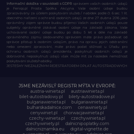
Informační doložka v souvislosti s GDPR
správcem vašich osobních údajů
je Feniqs.pl Prosta Spółka Akcyjna. Vaše osobní údaje budou
zpracovávány za účelem poskytování služeb / nabídek podle čl. 6 sec. 1 lit.
obecného nařízení o ochraně osobních údajů ze dne 27. dubna 2016 jako
oprávněný zájem správce budou příjemci Vašich osobních údajů pouze
subjekty oprávněné získávat osobní údaje na základě zákona, Vaše
uchovávané osobní údaje budou po dobu 5 let a déle na základě
oprávněného zájmu sledovaného správcem máte právo požadovat od
správce přístup k osobním údajům, právo na opravu jejich odstranění
nebo omezení zpracování, máte právo podat stížnost u Úřadu pro
ochranu osobních údajů prezidenta, poskytnutí osobních údajů je
dobrovolné, neposkytnutí údajů však může mít za následek nemožnost
poskytování služeb/nabídky.
JESTEŚMY NIEZALEŻNYM REJESTRATOREM OPŁAT AUTOSTRADOWYCH
JSME NEZÁVISLÝ REGISTR MÝTA V EVROPĚ:
austria-winieta.pl
austriawinieta.pl
bilet-autostradowy.pl
bilety-autostradowe.pl
bulgariawienieta.pl
bulgariawinieta.pl
bulharskadalnice.com
cenawiniety.pl
cenywiniet.pl
chorwacjawinieta.pl
czechy-winieta.pl
czechywinieta.pl
czechywiniety.pl
dalnicnipoplatky.com
dalnicniznamka.eu
digital-vignette.de