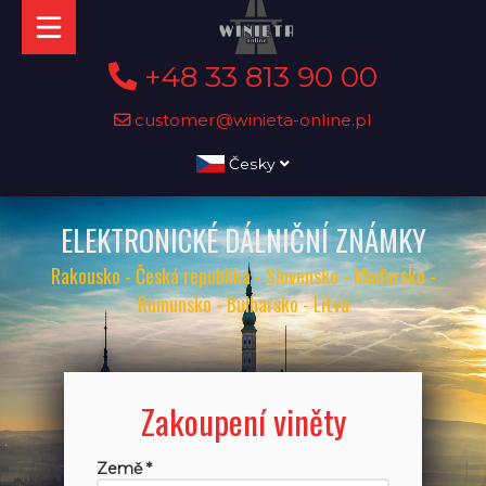
+48 33 813 90 00
customer@winieta-online.pl
Česky
ELEKTRONICKÉ DÁLNIČNÍ ZNÁMKY
Rakousko - Česká republika - Slovensko - Maďarsko -
Rumunsko - Bulharsko - Litva
Zakoupení viněty
Země *