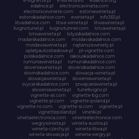
e-vignette.pl
e-winieta.eu
edalnice.org
edalnice.pl
electronicavinieta.com
electroniceviniete.com
estoniawinieta.pl
estonskadalnice.com
ewinieta.pl
info365.pl
litvadalnice.com
litwa-winieta.pl
litwawinieta.pl
livignotunel.pl
livignotunnel.com
lotvawinieta.pl
lotwawinieta.pl
lotysskadalnice.com
madarskadalnice.com
moldavskadalnice.com
moldawiawinieta.pl
najtanszewiniety.pl
oplatyautostradowe.pl
pl-vignette.com
polskadalnice.com
rakouskadalnice.com
rumuniawinieta.pl
rumunskadalnice.com
sloveniawinieta.pl
slovenskadalnice.com
slovinskadalnice.com
slowacja-winieta.pl
slowacjawinieta.pl
sloweniawinieta.pl
svycarskadalnice.com
szwajcariawinieta.pl
słoweniawinieta.pl
tunellivigno.pl
vignette-at.com
vignette-bg.com
vignette-pl.com
vignette-poland.pl
vignette-ro.com
vignette-si.com
vignette.pl
vignettepoland.pl
vinetki.pl
vinietaelectronica.com
vinieteelectronice.com
wegrywinieta.pl
winieta-austria.pl
winieta-czechy.pl
winieta-litwa.pl
winieta-słowacja.pl
winieta-wegry.pl