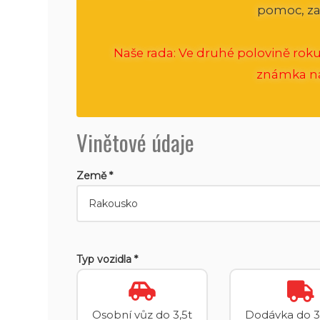
pomoc, za
Naše rada: Ve druhé polovině roku
známka na 
Vinětové údaje
Země *
Typ vozidla *
Osobní vůz do 3,5t
Dodávka do 3