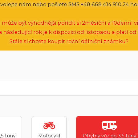
volejte nám nebo pošlete SMS +48 668 414 910 24 ho
 může být výhodnější pořídit si 2měsíční a 10denní vi
následující rok je k dispozici od listopadu a platí od 1
Stále si chcete koupit roční dálniční známku?
,5 tuny
Motocykl
Obytný vůz do 3,5 tuny