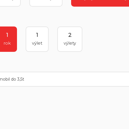
1
1
2
rok
výlet
výlety