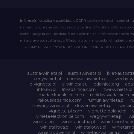
Informační doložka v souvislosti s GDPR
správcem vašich osobních úd
nařízení o ochraně osobních údajů ze dne 27. dubna 2016 jako op
osobní údaje budou po dobu 5 let a déle na základě oprávněného z
máte právo podat stížnost u Úřadu pro ochranu osobních údajů prezi
JESTEŚMY NIEZALEŻNYM REJESTRATOREM OPŁAT AUTOSTRADO
austria-winieta.pl
austriawinieta.pl
bilet-autostr
cenywiniet.pl
chorwacjawinieta.pl
czechy-wi
e-vignette.pl
e-winieta.eu
edalnice.org
edal
info365.pl
litvadalnice.com
litwa-winieta.pl
madarskadalnice.com
moldavskadalnice.c
rakouskadalnice.com
rumuniawinieta.pl
r
slowacjawinieta.pl
sloweniawinieta.pl
svycar
vignette-pl.com
vignette-poland.pl
vinieteelectronice.com
wegrywinieta.pl
wi
winieta.org
winietaaustria.pl
winietaaustriaon
winietalitwa.pl
winietalotwa.pl
winietamol
winietaslowenia.pl
winietaszwajcaria.pl
win