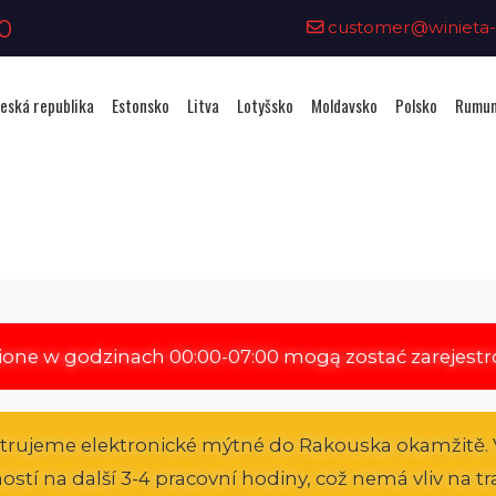
0
customer@winieta-o
eská republika
Estonsko
Litva
Lotyšsko
Moldavsko
Polsko
Rumun
Zakoupení viněty - Rakousko
ione w godzinach 00:00-07:00 mogą zostać zarejest
strujeme elektronické mýtné do Rakouska okamžitě. 
atností na další 3-4 pracovní hodiny, což nemá vliv na 