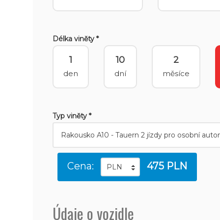
Délka viněty *
1
10
2
den
dní
měsíce
Typ viněty *
Cena:
475 PLN
Údaje o vozidle