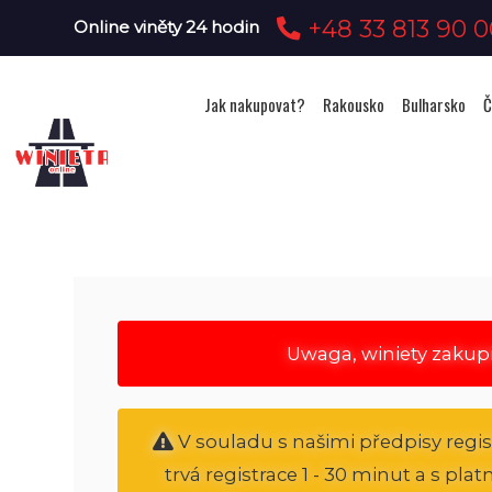
+48 33 813 90 0
Online viněty 24 hodin
Jak nakupovat?
Rakousko
Bulharsko
Č
Uwaga, winiety zakup
V souladu s našimi předpisy regi
trvá registrace 1 - 30 minut a s pl