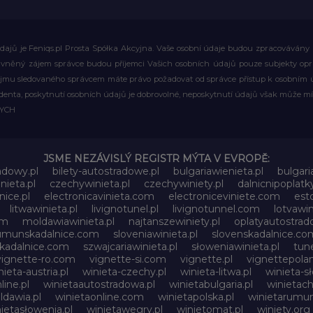
ajů je Feniqs.pl Prosta Spółka Akcyjna. Vaše osobní údaje budou zpracovávány za 
rávněný zájem správce budou příjemci Vašich osobních údajů pouze subjekty op
ájmu sledovaného správcem máte právo požadovat od správce přístup k osobním ú
denta, poskytnutí osobních údajů je dobrovolné, neposkytnutí údajů však může mí
WYCH
JSME NEZÁVISLÝ REGISTR MÝTA V EVROPĚ:
adowy.pl
bilety-autostradowe.pl
bulgariawienieta.pl
bulgari
nieta.pl
czechywinieta.pl
czechywiniety.pl
dalnicnipoplat
nice.pl
electronicavinieta.com
electroniceviniete.com
esto
litwawinieta.pl
livignotunel.pl
livignotunnel.com
lotvawin
om
moldawiawinieta.pl
najtanszewiniety.pl
oplatyautostrad
umunskadalnice.com
sloveniawinieta.pl
slovenskadalnice.co
skadalnice.com
szwajcariawinieta.pl
słoweniawinieta.pl
tune
vignette-ro.com
vignette-si.com
vignette.pl
vignettepolan
nieta-austria.pl
winieta-czechy.pl
winieta-litwa.pl
winieta-sł
line.pl
winietaautostradowa.pl
winietabulgaria.pl
winietach
dawia.pl
winietaonline.com
winietapolska.pl
winietarumun
ietasłowenia.pl
winietawegry.pl
winietomat.pl
winiety.org