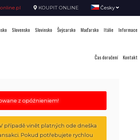
nline.pl
KOUPIT ONLINE
Česky
sko
Slovensko
Slovinsko
Švýcarsko
Maďarsko
Itálie
Informace
Čas doručení
Kontakt
rowane z opóźnieniem!
V případě vinět platných ode dneška
transakci. Pokud potřebujete rychlou