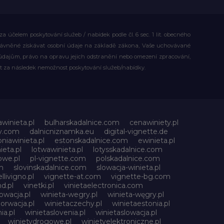
účelem poskytování služeb / nabídek podle čl. 6 sec. 1 lit. obecného
rávněné získávat osobní údaje na základě zákona, Vaše uchovávané
dajům, právo na opravu jejich odstranění nebo omezení zpracování,
t za následek nemožnost poskytování služeb/nabídky.
awinieta.pl
bulharskadalnice.com
cenawiniety.pl
ky.com
dalnicniznamka.eu
digital-vignette.de
niawinieta.pl
estonskadalnice.com
ewinieta.pl
ieta.pl
lotwawinieta.pl
lotysskadalnice.com
owe.pl
pl-vignette.com
polskadalnice.com
m
slovinskadalnice.com
slowacja-winieta.pl
llivigno.pl
vignette-at.com
vignette-bg.com
d.pl
vinetki.pl
vinietaelectronica.com
owacja.pl
winieta-wegry.pl
winieta-węgry.pl
orwacja.pl
winietaczechy.pl
winietaestonia.pl
ia.pl
winietaslovenia.pl
winietaslowacja.pl
winietydrogowe.pl
winietyelektroniczne.pl