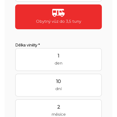
Obytný vůz do 3,5 tuny
Délka viněty *
1
den
10
dní
2
měsíce