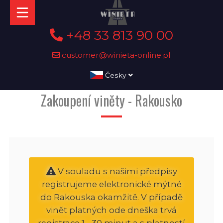
+48 33 813 90 00
customer@winieta-online.pl
Česky
Zakoupení viněty - Rakousko
V souladu s našimi předpisy
registrujeme elektronické mýtné
do Rakouska okamžitě. V případě
vinět platných ode dneška trvá
registrace 1 - 30 minut a s platností