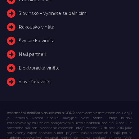
Slovinsko – vyhněte se dálnicím
Rakousko viněta
Švýcarsko viněta
Naši partneři
Elektronická viněta
Slovníček vinět
Informační doložka v souvislosti s GDPR
správcem vašich osobních údajů
je Feniqs.pl Prosta Spółka Akcyjna. Vaše osobní údaje budou
zpracovávány za účelem poskytování služeb / nabídek podle čl. 6 sec. 1 lit.
obecného nařízení o ochraně osobních údajů ze dne 27. dubna 2016 jako
oprávněný zájem správce budou příjemci Vašich osobních údajů pouze
subjekty oprávněné získávat osobní údaje na základě zákona, Vaše