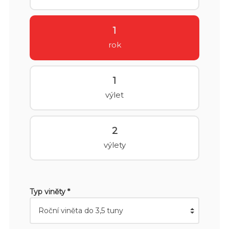
1
rok
1
výlet
2
výlety
Typ viněty *