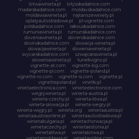
lotwawinieta.pl
lotysskadalnice.com
madarskadalnice.com
moldavskadalnice.com
moldawiawinieta.pl
najtanszewiniety.pl
oplatyautostradowe.pl
pl-vignette.com
polskadalnice.com
rakouskadalnice.com
rumuniawinieta.pl
rumunskadalnice.com
sloveniawinieta.pl
slovenskadalnice.com
slovinskadalnice.com
slowacja-winieta.pl
slowacjawinieta.pl
sloweniawinieta.pl
svycarskadalnice.com
szwajcariawinieta.pl
słoweniawinieta.pl
tunellivigno.pl
vignette-at.com
vignette-bg.com
vignette-pl.com
vignette-poland.pl
vignette-ro.com
vignette-si.com
vignette.pl
vignettepoland.pl
vinetki.pl
vinietaelectronica.com
vinieteelectronice.com
wegrywinieta.pl
winieta-austria.pl
winieta-czechy.pl
winieta-litwa.pl
winieta-słowacja.pl
winieta-wegry.pl
winieta-węgry.pl
winieta.org
winietaaustria.pl
winietaaustriaonline.pl
winietaautostradowa.pl
winietabulgaria.pl
winietachorwacja.pl
winietaczechy.pl
winietaestonia.pl
winietalitwa.pl
winietalotwa.pl
winietamoldawia.pl
winietaonline.com