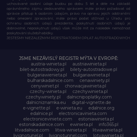
uchovávané osobní údaje budou po dobu 5 let a déle na základě
oprávněného zájmu sledovaného správcem máte právo požadovat od
správce přístup k osobním údajům, právo na opravu jejich odstranění
nebo omezení zpracování, máte právo podat stížnost u Úřadu pro
ochranu osobních údajů prezidenta, poskytnutí osobních údajů je
dobrovolné, neposkytnutí údajů však může mít za následek nemožnost
poskytování služeb/nabídky.
JESTEŚMY NIEZALEŻNYM REJESTRATOREM OPŁAT AUTOSTRADOWYCH
JSME NEZÁVISLÝ REGISTR MÝTA V EVROPĚ:
austria-winieta.pl
austriawinieta.pl
bilet-autostradowy.pl
bilety-autostradowe.pl
bulgariawienieta.pl
bulgariawinieta.pl
bulharskadalnice.com
cenawiniety.pl
cenywiniet.pl
chorwacjawinieta.pl
czechy-winieta.pl
czechywinieta.pl
czechywiniety.pl
dalnicnipoplatky.com
dalnicniznamka.eu
digital-vignette.de
e-vignette.pl
e-winieta.eu
edalnice.org
edalnice.pl
electronicavinieta.com
electroniceviniete.com
estoniawinieta.pl
estonskadalnice.com
ewinieta.pl
info365.pl
litvadalnice.com
litwa-winieta.pl
litwawinieta.pl
livignotunel.pl
livignotunnel.com
lotvawinieta.pl