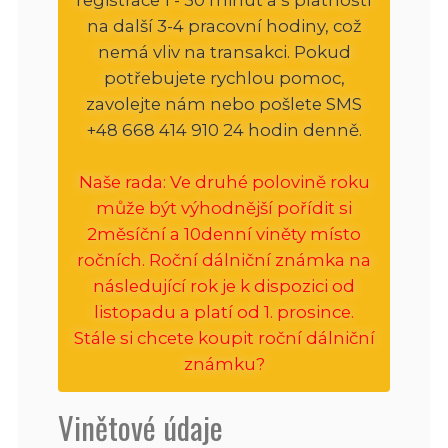
na další 3-4 pracovní hodiny, což
nemá vliv na transakci. Pokud
potřebujete rychlou pomoc,
zavolejte nám nebo pošlete SMS
+48 668 414 910 24 hodin denně.
Naše rada: Ve druhé polovině roku
může být výhodnější pořídit si
2měsíční a 10denní viněty místo
ročních. Roční dálniční známka na
následující rok je k dispozici od
listopadu a platí od 1. prosince.
Stále si chcete koupit roční dálniční
známku?
Vinětové údaje