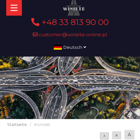
+48 33 813 90 00
customer@winieta-online.pl
Deutsch
Startseite
/
Kontakt
A
A
A