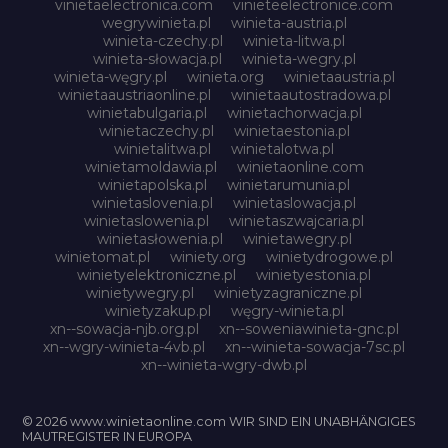
vinietaelectronica.com
vinieteelectronice.com
wegrywinieta.pl
winieta-austria.pl
winieta-czechy.pl
winieta-litwa.pl
winieta-słowacja.pl
winieta-wegry.pl
winieta-węgry.pl
winieta.org
winietaaustria.pl
winietaaustriaonline.pl
winietaautostradowa.pl
winietabulgaria.pl
winietachorwacja.pl
winietaczechy.pl
winietaestonia.pl
winietalitwa.pl
winietalotwa.pl
winietamoldawia.pl
winietaonline.com
winietapolska.pl
winietarumunia.pl
winietaslovenia.pl
winietaslowacja.pl
winietaslowenia.pl
winietaszwajcaria.pl
winietasłowenia.pl
winietawegry.pl
winietomat.pl
winiety.org
winietydrogowe.pl
winietyelektroniczne.pl
winietyestonia.pl
winietywegry.pl
winietyzagraniczne.pl
winietyzakup.pl
węgry-winieta.pl
xn--sowacja-njb.org.pl
xn--soweniawinieta-gnc.pl
xn--wgry-winieta-4vb.pl
xn--winieta-sowacja-7sc.pl
xn--winieta-wgry-dwb.pl
© 2026 www.winietaonline.com WIR SIND EIN UNABHÄNGIGES
MAUTREGISTER IN EUROPA