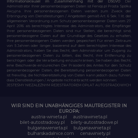
Informationsklausel im Zusammenhang mit der DSGVO
Der
Administrator Ihrer personenbezogenen Daten ist Feniqs.pl Prosta Spółka
Akcyjna. Ihre personenbezogenen Daten werden zum Zweck der
Erbringung von Dienstleistungen / Angeboten gemäß Art. 6 Sek. 1 lit. der
allgemeinen Verordnung zum Schutz personenbezogener Daten vom 27.
April 2016 als berechtigtes Interesse des Administrators, die Empfänger
Ihrer personenbezogenen Daten sind nur Stellen, die berechtigt sind,
personenbezogene Daten auf der Grundlage des Gesetzes zu erhalten,
Ihre personenbezogenen Daten werden gespeichert Für einen Zeitraum
von 5 Jahren oder länger, basierend auf dem berechtigten Interesse des
Administrators, haben Sie das Recht, den Administrator um Zugang zu
personenbezogenen Daten zu bitten, das Recht, ihre Entfernung zu
berichtigen oder die Verarbeitung einzuschränken, Sie haben das Recht,
eine Beschwerde einzureichen Der Präsident des Amtes für den Schutz
personenbezogener Daten, die Bereitstellung personenbezogener Daten
ist freiwillig, die Nichtbereitstellung von Daten kann jedoch dazu führen,
dass Dienstleistungen / Angebote nicht erbracht werden können.
JESTEŚMY NIEZALEŻNYM REJESTRATOREM OPŁAT AUTOSTRADOWYCH
WIR SIND EIN UNABHÄNGIGES MAUTREGISTER IN
EUROPA:
austria-winieta.pl
austriawinieta.pl
bilet-autostradowy.pl
bilety-autostradowe.pl
bulgariawienieta.pl
bulgariawinieta.pl
bulharskadalnice.com
cenawiniety.pl