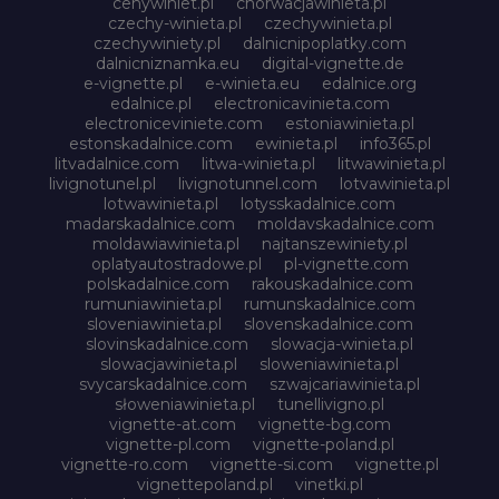
cenywiniet.pl
chorwacjawinieta.pl
czechy-winieta.pl
czechywinieta.pl
czechywiniety.pl
dalnicnipoplatky.com
dalnicniznamka.eu
digital-vignette.de
e-vignette.pl
e-winieta.eu
edalnice.org
edalnice.pl
electronicavinieta.com
electroniceviniete.com
estoniawinieta.pl
estonskadalnice.com
ewinieta.pl
info365.pl
litvadalnice.com
litwa-winieta.pl
litwawinieta.pl
livignotunel.pl
livignotunnel.com
lotvawinieta.pl
lotwawinieta.pl
lotysskadalnice.com
madarskadalnice.com
moldavskadalnice.com
moldawiawinieta.pl
najtanszewiniety.pl
oplatyautostradowe.pl
pl-vignette.com
polskadalnice.com
rakouskadalnice.com
rumuniawinieta.pl
rumunskadalnice.com
sloveniawinieta.pl
slovenskadalnice.com
slovinskadalnice.com
slowacja-winieta.pl
slowacjawinieta.pl
sloweniawinieta.pl
svycarskadalnice.com
szwajcariawinieta.pl
słoweniawinieta.pl
tunellivigno.pl
vignette-at.com
vignette-bg.com
vignette-pl.com
vignette-poland.pl
vignette-ro.com
vignette-si.com
vignette.pl
vignettepoland.pl
vinetki.pl