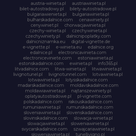
austria-winieta.pl
austriawinieta.pl
bilet-autostradowy.pl
bilety-autostradowe.pl
bulgariawienieta.pl
bulgariawinieta.pl
bulharskadalnice.com
cenawiniety.pl
cenywiniet.pl
chorwacjawinieta.pl
czechy-winieta.pl
czechywinieta.pl
czechywiniety.pl
dalnicnipoplatky.com
dalnicniznamka.eu
digital-vignette.de
e-vignette.pl
e-winieta.eu
edalnice.org
edalnice.pl
electronicavinieta.com
electroniceviniete.com
estoniawinieta.pl
estonskadalnice.com
ewinieta.pl
info365.pl
litvadalnice.com
litwa-winieta.pl
litwawinieta.pl
livignotunel.pl
livignotunnel.com
lotvawinieta.pl
lotwawinieta.pl
lotysskadalnice.com
madarskadalnice.com
moldavskadalnice.com
moldawiawinieta.pl
najtanszewiniety.pl
oplatyautostradowe.pl
pl-vignette.com
polskadalnice.com
rakouskadalnice.com
rumuniawinieta.pl
rumunskadalnice.com
sloveniawinieta.pl
slovenskadalnice.com
slovinskadalnice.com
slowacja-winieta.pl
slowacjawinieta.pl
sloweniawinieta.pl
svycarskadalnice.com
szwajcariawinieta.pl
słoweniawinieta.pl
tunellivigno.pl