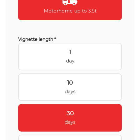
Motorhome up to 3.5t
Vignette length *
1
day
10
days
30
days