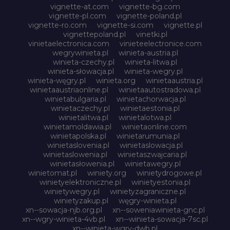
vignette-at.com
vignette-bg.com
vignette-pl.com
vignette-poland.pl
vignette-ro.com
vignette-si.com
vignette.pl
vignettepoland.pl
vinetki.pl
vinietaelectronica.com
vinieteelectronice.com
wegrywinieta.pl
winieta-austria.pl
winieta-czechy.pl
winieta-litwa.pl
winieta-słowacja.pl
winieta-wegry.pl
winieta-węgry.pl
winieta.org
winietaaustria.pl
winietaaustriaonline.pl
winietaautostradowa.pl
winietabulgaria.pl
winietachorwacja.pl
winietaczechy.pl
winietaestonia.pl
winietalitwa.pl
winietalotwa.pl
winietamoldawia.pl
winietaonline.com
winietapolska.pl
winietarumunia.pl
winietaslovenia.pl
winietaslowacja.pl
winietaslowenia.pl
winietaszwajcaria.pl
winietasłowenia.pl
winietawegry.pl
winietomat.pl
winiety.org
winietydrogowe.pl
winietyelektroniczne.pl
winietyestonia.pl
winietywegry.pl
winietyzagraniczne.pl
winietyzakup.pl
węgry-winieta.pl
xn--sowacja-njb.org.pl
xn--soweniawinieta-gnc.pl
xn--wgry-winieta-4vb.pl
xn--winieta-sowacja-7sc.pl
xn--winieta-wgry-dwb.pl