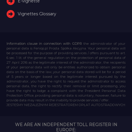
E-vignette
Vignettes Glossary
Information clause in connection with GDPR
the administrator of your
personal data is Feniqs.pl Prosta Spółka Akcyjna. Your personal data will
be processed for the purpose of providing services / offers pursuant to art.
6 sec. 1 lit. of the general regulation on the protection of personal data of
27 April 2016 as the legitimate interest of the administrator, the recipients
of your personal data will only be entities authorized to obtain personal
data on the basis of the law, your personal data stored will be for a period
of 5 years or longer based on the legitimate interest pursued by the
administrator, you have the right to request the administrator to access
personal data, the right to rectify their removal or limit processing, you
have the right to lodge a complaint with the President Personal Data
Protection Office, providing personal data is voluntary, however, failure to
provide data may result in the inability to provide services / offer.
JESTEŚMY NIEZALEŻNYM REJESTRATOREM OPŁAT AUTOSTRADOWYCH
WE ARE AN INDEPENDENT TOLL REGISTER IN
EUROPE: