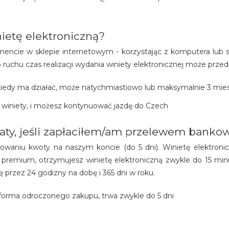
ietę elektroniczną?
ncie w sklepie internetowym - korzystając z komputera lub s
ruchu czas realizacji wydania winiety elektronicznej może przedł
 kiedy ma działać, może natychmiastiowo lub maksymalnie 3 mie
i winiety, i możesz kontynuować jazdę do Czech
aty, jeśli zapłaciłem/am przelewem bank
owaniu kwoty na naszym koncie (do 5 dni). Winietę elektron
premium, otrzymujesz winietę elektroniczną zwykle do 15 m
 przez 24 godizny na dobę i 365 dni w roku.
orma odroczonego zakupu, trwa zwykle do 5 dni