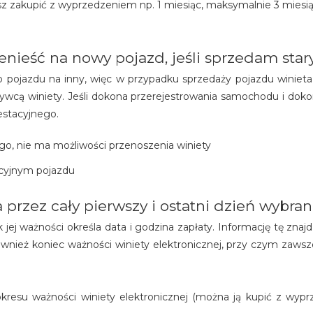
esz zakupić z wyprzedzeniem np. 1 miesiąc, maksymalnie 3 miesi
nieść na nowy pojazd, jeśli sprzedam star
o pojazdu na inny, więc w przypadku sprzedaży pojazdu winieta
ywcą winiety. Jeśli dokona przerejestrowania samochodu i dok
estacyjnego.
go, nie ma możliwości przenoszenia winiety
acyjnym pojazdu
a przez cały pierwszy i ostatni dzień wybr
jej ważności określa data i godzina zapłaty. Informację tę zna
nież koniec ważności winiety elektronicznej, przy czym zawsze
kresu ważności winiety elektronicznej (można ją kupić z wyprz