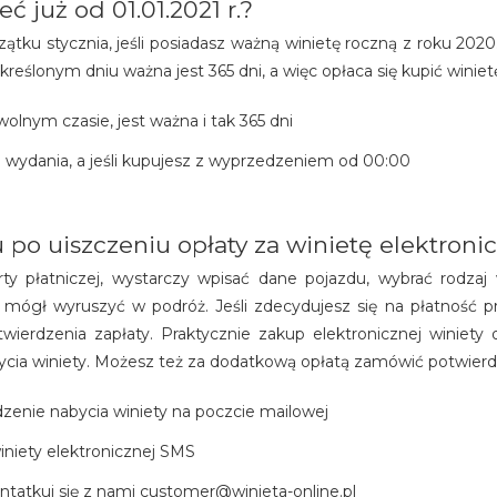
 już od 01.01.2021 r.?
ątku stycznia, jeśli posiadasz ważną winietę roczną z roku 2020.
kreślonym dniu ważna jest 365 dni, a więc opłaca się kupić winiet
olnym czasie, jest ważna i tak 365 dni
j wydania, a jeśli kupujesz z wyprzedzeniem od 00:00
po uiszczeniu opłaty za winietę elektroni
rty płatniczej, wystarczy wpisać dane pojazdu, wybrać rodzaj w
z mógł wyruszyć w podróż. Jeśli zdecydujesz się na płatnoś
ierdzenia zapłaty. Praktycznie zakup elektronicznej winiety 
ycia winiety. Możesz też za dodatkową opłatą zamówić potwierd
dzenie nabycia winiety na poczcie mailowej
niety elektronicznej SMS
ontatkuj się z nami customer@winieta-online.pl