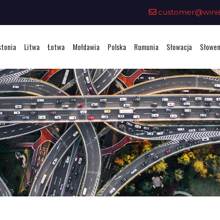
customer@winiet
stonia
Litwa
Łotwa
Mołdawia
Polska
Rumunia
Słowacja
Słowen