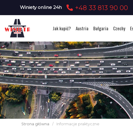
+48 33 813 90 00
Winiety online 24h
Jak kupić?
Austria
Bułgaria
Czechy
E
Strona główna
/
Informacje praktyczne