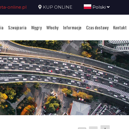
a-online.pl
KUP ONLINE
Polski
ia
Szwajcaria
Węgry
Włochy
Informacje
Czas dostawy
Kontakt