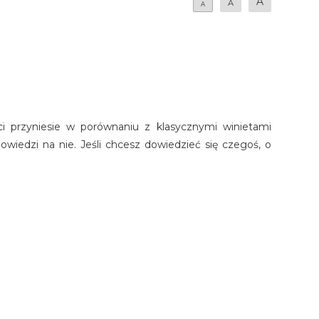
A
A
A
ści przyniesie w porównaniu z klasycznymi winietami
wiedzi na nie. Jeśli chcesz dowiedzieć się czegoś, o