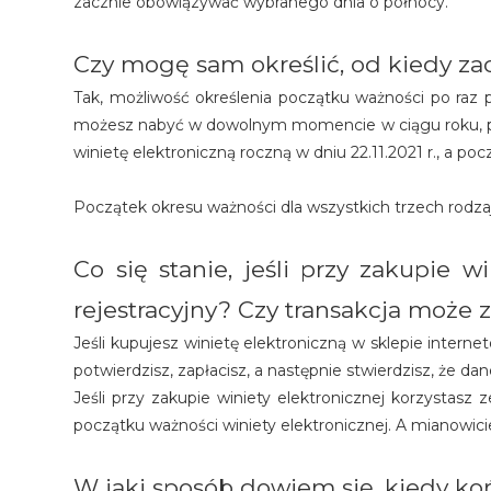
zacznie obowiązywać wybranego dnia o północy.
Czy mogę sam określić, od kiedy za
Tak, możliwość określenia początku ważności po raz p
możesz nabyć w dowolnym momencie w ciągu roku, prz
winietę elektroniczną roczną w dniu 22.11.2021 r., a po
Początek okresu ważności dla wszystkich trzech rodza
Co się stanie, jeśli przy zakupie 
rejestracyjny? Czy transakcja może
Jeśli kupujesz winietę elektroniczną w sklepie inter
potwierdzisz, zapłacisz, a następnie stwierdzisz, że d
Jeśli przy zakupie winiety elektronicznej korzystas
początku ważności winiety elektronicznej. A mianowic
W jaki sposób dowiem się, kiedy koń