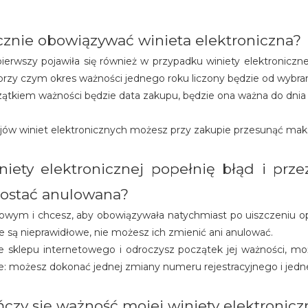
cznie obowiązywać winieta elektroniczna?
ierwszy pojawiła się również w przypadku winiety elektronicznej
y czym okres ważności jednego roku liczony będzie od wybraneg
czątkiem ważności będzie data zakupu, będzie ona ważna do dnia 21
jów winiet elektronicznych możesz przy zakupie przesunąć maks
winiety elektronicznej popełnię błąd i p
 zostać anulowana?
netowym i chcesz, aby obowiązywała natychmiast po uiszczeniu 
ane są nieprawidłowe, nie możesz ich zmienić ani anulować.
z ze sklepu internetowego i odroczysz początek jej ważności,
ie: możesz dokonać jednej zmiany numeru rejestracyjnego i jedne
czy się ważność mojej winiety elektronicz