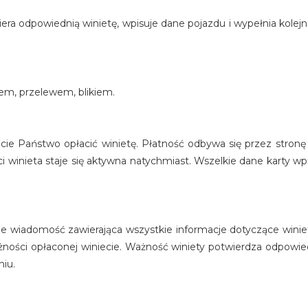
iera odpowiednią winietę, wpisuje dane pojazdu i wypełnia kolejn
alem, przelewem, blikiem.
cie Państwo opłacić winietę. Płatność odbywa się przez stron
i winieta staje się aktywna natychmiast. Wszelkie dane karty w
ie wiadomość zawierająca wszystkie informacje dotyczące winie
ważności opłaconej winiecie. Ważność winiety potwierdza odpo
iu.