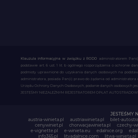
Klauzula informacyjna w związku z RODO
administratorem Pani(
podstawie art. 6 ust. 1 lit. b ogólnego rozporządzenia o ochronie
podmioty uprawnione do uzyskania danych osobowych na podstawie
administratora, posiada Pan(i) prawo do żądania od administratora
Urzędu Ochrony Danych Osobowych, podanie danych osobowych jest d
JESTEŚMY NIEZALEŻNYM REJESTRATOREM OPŁAT AUTOSTRADO
JESTEŚMY 
austria-winieta.pl
austriawinieta.pl
bilet-autostr
cenywiniet.pl
chorwacjawinieta.pl
czechy-wi
e-vignette.pl
e-winieta.eu
edalnice.org
edal
info365.pl
litvadalnice.com
litwa-winieta.pl