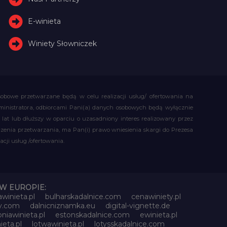
E-winieta
Winiety Słowniczek
obowe przetwarzane będą w celu realizacji usług/ ofertowania na
administratora, odbiorcami Pani(a) danych osobowych będą wyłącznie
t lub dłuższy w oparciu o uzasadniony interes realizowany przez
czenia przetwarzania, ma Pan(i) prawo wniesienia skargi do Prezesa
ji usług /ofertowania.
W EUROPIE:
awinieta.pl
bulharskadalnice.com
cenawiniety.pl
ky.com
dalnicniznamka.eu
digital-vignette.de
niawinieta.pl
estonskadalnice.com
ewinieta.pl
ieta.pl
lotwawinieta.pl
lotysskadalnice.com