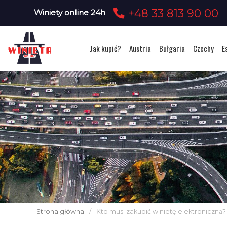
+48 33 813 90 00
Winiety online 24h
Jak kupić?
Austria
Bułgaria
Czechy
E
Strona główna
/
Kto musi zakupić winietę elektroniczną?