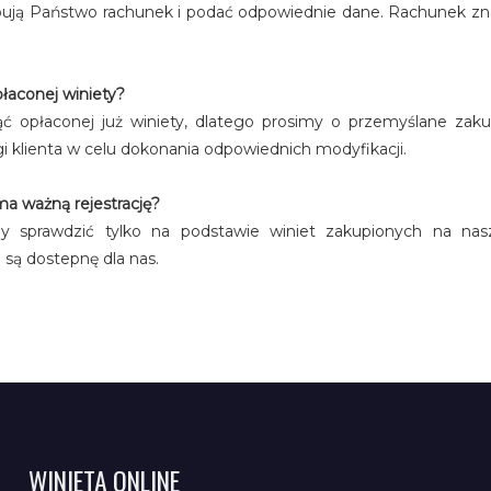
ują Państwo rachunek i podać odpowiednie dane. Rachunek znajd
płaconej winiety?
 opłaconej już winiety, dlatego prosimy o przemyślane zaku
i klienta w celu dokonania odpowiednich modyfikacji.
a ważną rejestrację?
my sprawdzić tylko na podstawie winiet zakupionych na nasz
 są dostepnę dla nas.
WINIETA ONLINE