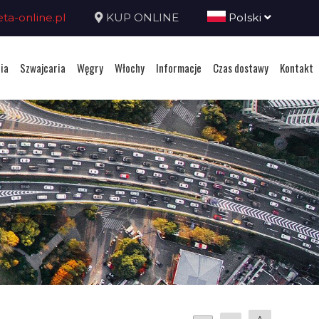
a-online.pl
KUP ONLINE
Polski
ia
Szwajcaria
Węgry
Włochy
Informacje
Czas dostawy
Kontakt