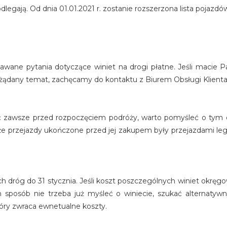
egają. Od dnia 01.01.2021 r. zostanie rozszerzona lista pojazdó
awane pytania dotyczące winiet na drogi płatne. Jeśli macie P
 na żądany temat, zachęcamy do kontaktu z Biurem Obsługi Klienta
ić zawsze przed rozpoczęciem podróży, warto pomyśleć o tym 
, że przejazdy ukończone przed jej zakupem były przejazdami leg
h dróg do 31 stycznia. Jeśli koszt poszczególnych winiet okręg
en sposób nie trzeba już myśleć o winiecie, szukać alternaty
tóry zwraca ewnetualne koszty.