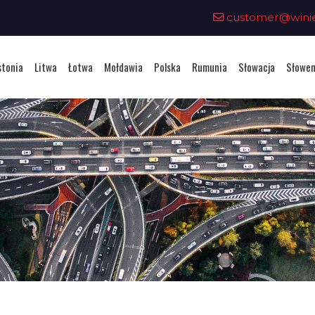
customer@winiet
stonia
Litwa
Łotwa
Mołdawia
Polska
Rumunia
Słowacja
Słowen