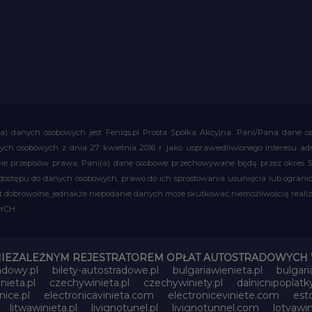
a) danych osobowych jest Feniqs.pl Prosta Spółka Akcyjna. Pani/Pana dane os
 danych osobowych z dnia 27 kwietnia 2016 r. jako usprawiedliwionego interesu 
 przepisów prawa, Pani(a) dane osobowe przechowywane będą przez okres 5 la
 dostępu do danych osobowych, prawo do ich sprostowania usunięcia lub ograni
obrowolne, jednakże niepodanie danych może skutkować niemożliwością realizac
WYCH
NIEZALEŻNYM REJESTRATOREM OPŁAT AUTOSTRADOWYCH 
adowy.pl
bilety-autostradowe.pl
bulgariawienieta.pl
bulgari
nieta.pl
czechywinieta.pl
czechywiniety.pl
dalnicnipoplat
nice.pl
electronicavinieta.com
electroniceviniete.com
esto
litwawinieta.pl
livignotunel.pl
livignotunnel.com
lotvawin