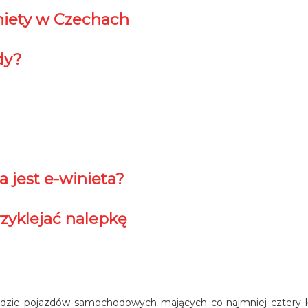
iniety w Czechach
dy?
 jest e-winieta?
zyklejać nalepkę
ędzie pojazdów samochodowych mających co najmniej cztery k