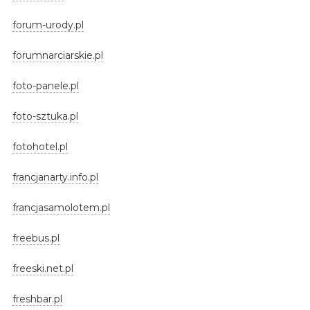
forum-urody.pl
forumnarciarskie.pl
foto-panele.pl
foto-sztuka.pl
fotohotel.pl
francjanarty.info.pl
francjasamolotem.pl
freebus.pl
freeski.net.pl
freshbar.pl