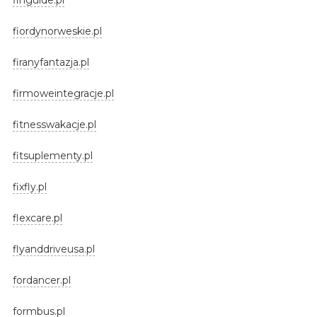
fiordynorweskie.pl
firanyfantazja.pl
firmoweintegracje.pl
fitnesswakacje.pl
fitsuplementy.pl
fixfly.pl
flexcare.pl
flyanddriveusa.pl
fordancer.pl
formbus.pl