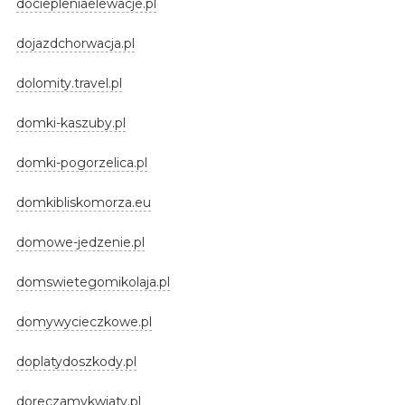
dociepleniaelewacje.pl
dojazdchorwacja.pl
dolomity.travel.pl
domki-kaszuby.pl
domki-pogorzelica.pl
domkibliskomorza.eu
domowe-jedzenie.pl
domswietegomikolaja.pl
domywycieczkowe.pl
doplatydoszkody.pl
doreczamykwiaty.pl