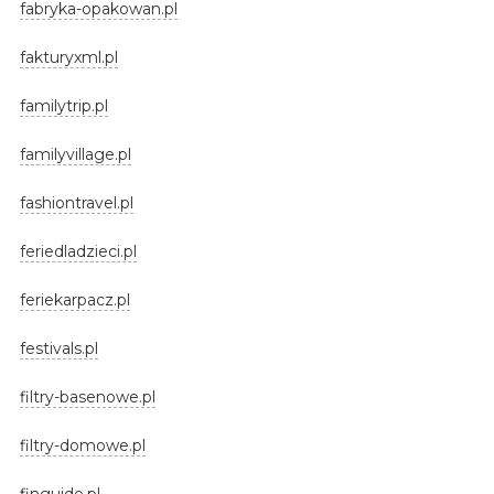
fabryka-opakowan.pl
fakturyxml.pl
familytrip.pl
familyvillage.pl
fashiontravel.pl
feriedladzieci.pl
feriekarpacz.pl
festivals.pl
filtry-basenowe.pl
filtry-domowe.pl
finguide.pl