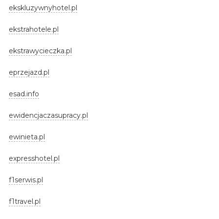
ekskluzywnyhotel.pl
ekstrahotele.pl
ekstrawycieczka.pl
eprzejazd.pl
esad.info
ewidencjaczasupracy.pl
ewinieta.pl
expresshotel.pl
f1serwis.pl
f1travel.pl