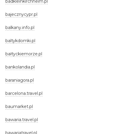
badkleinkirchheim.pl
bajecznycypr.pl
balkany.info.pl
baltykdomki.pl
bałtyckiemorze.pl
bankolandia.pl
baraniagora.pl
barcelona.travel.pl
baumarket.pl
bawaria.travel.pl
bawariatravel.pl