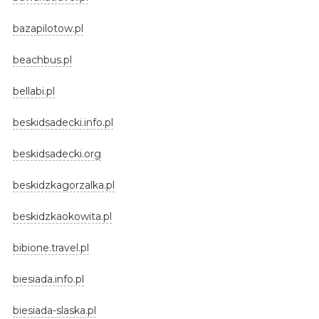
bazapilotow.pl
beachbus.pl
bellabi.pl
beskidsadecki.info.pl
beskidsadecki.org
beskidzkagorzalka.pl
beskidzkaokowita.pl
bibione.travel.pl
biesiada.info.pl
biesiada-slaska.pl