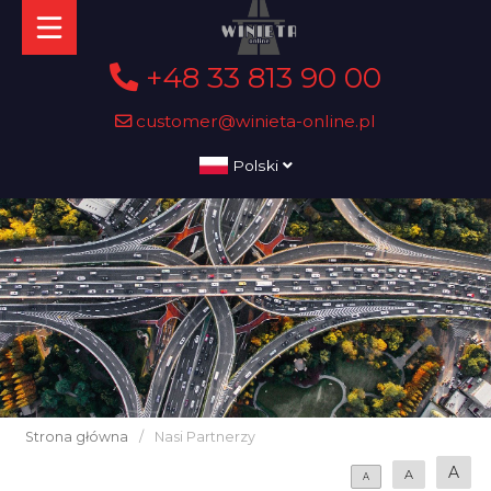
+48 33 813 90 00
customer@winieta-online.pl
Polski
Strona główna
/
Nasi Partnerzy
A
A
A