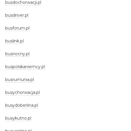
busdochorwacji.pl
busdriver.pl
busforum.pl
buslink.pl
busnocny.pl
buspolskaniemcy.pl
busrumunia.pl
busychorwacja.pl
busydoberlina.pl
busykutno.pl
busyonline.pl