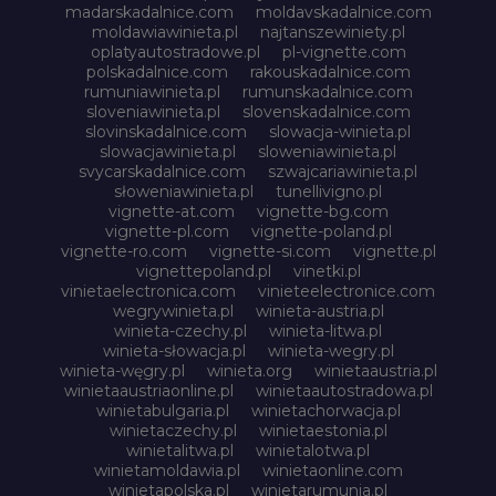
madarskadalnice.com
moldavskadalnice.com
moldawiawinieta.pl
najtanszewiniety.pl
oplatyautostradowe.pl
pl-vignette.com
polskadalnice.com
rakouskadalnice.com
rumuniawinieta.pl
rumunskadalnice.com
sloveniawinieta.pl
slovenskadalnice.com
slovinskadalnice.com
slowacja-winieta.pl
slowacjawinieta.pl
sloweniawinieta.pl
svycarskadalnice.com
szwajcariawinieta.pl
słoweniawinieta.pl
tunellivigno.pl
vignette-at.com
vignette-bg.com
vignette-pl.com
vignette-poland.pl
vignette-ro.com
vignette-si.com
vignette.pl
vignettepoland.pl
vinetki.pl
vinietaelectronica.com
vinieteelectronice.com
wegrywinieta.pl
winieta-austria.pl
winieta-czechy.pl
winieta-litwa.pl
winieta-słowacja.pl
winieta-wegry.pl
winieta-węgry.pl
winieta.org
winietaaustria.pl
winietaaustriaonline.pl
winietaautostradowa.pl
winietabulgaria.pl
winietachorwacja.pl
winietaczechy.pl
winietaestonia.pl
winietalitwa.pl
winietalotwa.pl
winietamoldawia.pl
winietaonline.com
winietapolska.pl
winietarumunia.pl