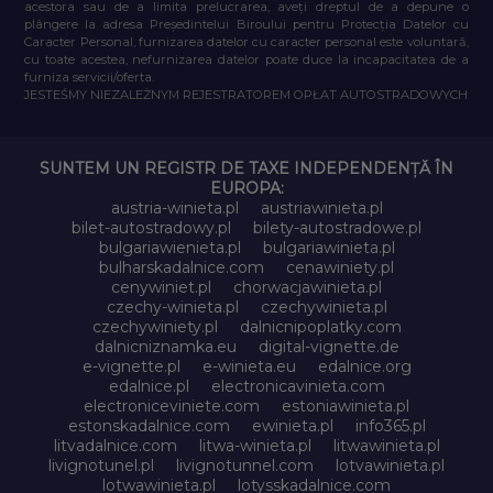
acestora sau de a limita prelucrarea, aveți dreptul de a depune o
plângere la adresa Președintelui Biroului pentru Protecția Datelor cu
Caracter Personal, furnizarea datelor cu caracter personal este voluntară,
cu toate acestea, nefurnizarea datelor poate duce la incapacitatea de a
furniza servicii/oferta.
JESTEŚMY NIEZALEŻNYM REJESTRATOREM OPŁAT AUTOSTRADOWYCH
SUNTEM UN REGISTR DE TAXE INDEPENDENȚĂ ÎN
EUROPA:
austria-winieta.pl
austriawinieta.pl
bilet-autostradowy.pl
bilety-autostradowe.pl
bulgariawienieta.pl
bulgariawinieta.pl
bulharskadalnice.com
cenawiniety.pl
cenywiniet.pl
chorwacjawinieta.pl
czechy-winieta.pl
czechywinieta.pl
czechywiniety.pl
dalnicnipoplatky.com
dalnicniznamka.eu
digital-vignette.de
e-vignette.pl
e-winieta.eu
edalnice.org
edalnice.pl
electronicavinieta.com
electroniceviniete.com
estoniawinieta.pl
estonskadalnice.com
ewinieta.pl
info365.pl
litvadalnice.com
litwa-winieta.pl
litwawinieta.pl
livignotunel.pl
livignotunnel.com
lotvawinieta.pl
lotwawinieta.pl
lotysskadalnice.com