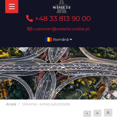
+48 33 813 90 00
customer@winieta-online.pl
Română
Acasă
/
Slovenia - evitați autostrăzile
A
A
A