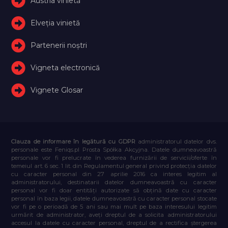
Austria vinietă
Elveţia vinietă
Partenerii noștri
Vigneta electronică
Vignete Glosar
Clauza de informare în legătură cu GDPR
administratorul datelor dvs.
personale este Feniqs.pl Prosta Spółka Akcyjna. Datele dumneavoastră
personale vor fi prelucrate în vederea furnizării de servicii/oferte în
temeiul art. 6 sec. 1 lit. din Regulamentul general privind protecția datelor
cu caracter personal din 27 aprilie 2016 ca interes legitim al
administratorului, destinatarii datelor dumneavoastră cu caracter
personal vor fi doar entități autorizate să obțină date cu caracter
personal în baza legii, datele dumneavoastră cu caracter personal stocate
vor fi pe o perioadă de 5 ani sau mai mult pe baza interesului legitim
urmărit de administrator, aveți dreptul de a solicita administratorului
accesul la datele cu caracter personal, dreptul de a rectifica ștergerea