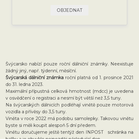
OBJEDNAT
Švýcarsko nabízí pouze roční dálniční známky. Neexistuje
žádný jiný, např. týdenní, měsíční.
Švýcarská dálniční známka
roční platná od 1. prosince 2021
do 31. ledna 2023.
Maximální přípustná celková hmotnost (mdcc) je uvedena
v osvědčení o registraci a nesmí být větší než 3,5 tuny.
Na švýcarských dálnicích podléhají vinětě pouze motorová
vozidla a přívěsy do 3,5 tuny.
Viněta v roce 2022 má podobu samolepky. Takovou vinětu
byste si měli koupit alespoň 5 dní předem.
Vinětu doručujeme ještě tentýž den INPOST schránka na
balíky a je obvykle nejpozději následující den.