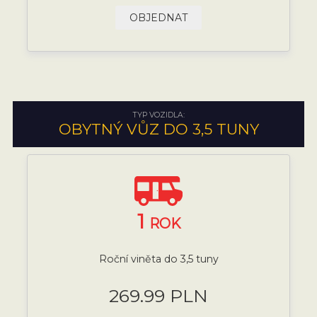
OBJEDNAT
TYP VOZIDLA:
OBYTNÝ VŮZ DO 3,5 TUNY
1
ROK
Roční viněta do 3,5 tuny
269.99 PLN