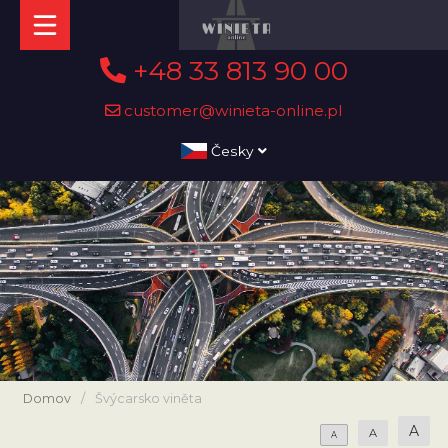
+48 33 813 90 00
customer@winieta-online.pl
Česky
Domov
/
Švýcarsko viněta
A
A
A