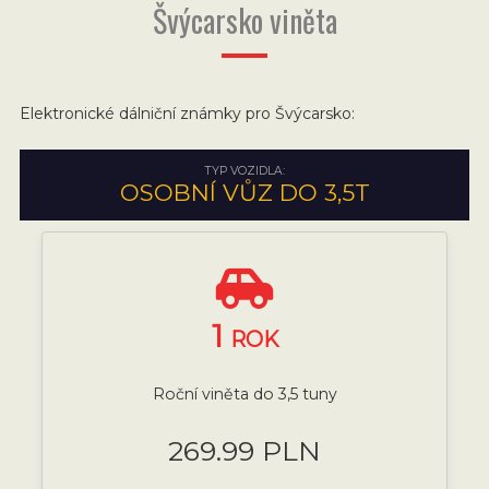
Švýcarsko viněta
Elektronické dálniční známky pro Švýcarsko:
TYP VOZIDLA:
OSOBNÍ VŮZ DO 3,5T
1
ROK
Roční viněta do 3,5 tuny
269.99 PLN