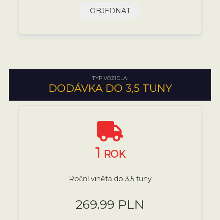
OBJEDNAT
TYP VOZIDLA:
DODÁVKA DO 3,5 TUNY
1
ROK
Roční viněta do 3,5 tuny
269.99 PLN