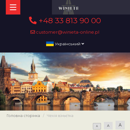
+48 33 813 90 00
customer@winieta-online.pl
Український
Головна сторінка
/
Чехія віньєтка
A
A
A