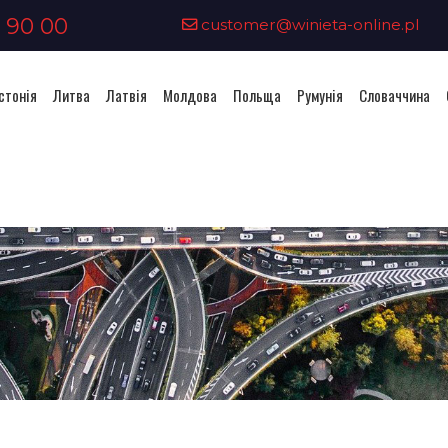
 90 00
customer@winieta-online.pl
стонія
Литва
Латвія
Молдова
Польща
Румунія
Словаччина