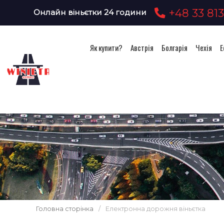
+48 33 813
Онлайн віньєтки 24 години
Як купити?
Австрія
Болгарія
Чехія
Е
Головна сторінка
/
Електронна дорожня віньєтка