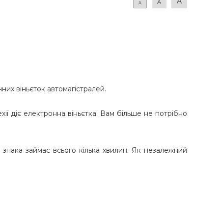
A
A
A
них віньєток автомагістралей.
хії діє електронна віньєтка. Вам більше не потрібно
 знака займає всього кілька хвилин. Як незалежний