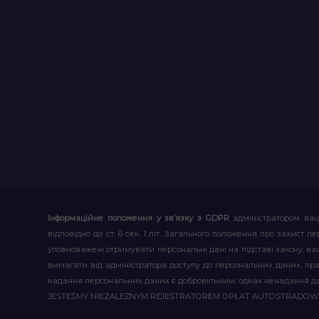
Інформаційне положення у зв’язку з GDPR
адміністратором ваш
відповідно до ст. 6 сек. 1 літ. Загального положення про захис
уповноважені отримувати персональні дані на підставі закону, ваш
вимагати від адміністратора доступу до персональних даних, пр
надання персональних даних є добровільним, однак ненадання д
JESTEŚMY NIEZALEŻNYM REJESTRATOREM OPŁAT AUTOSTRADO