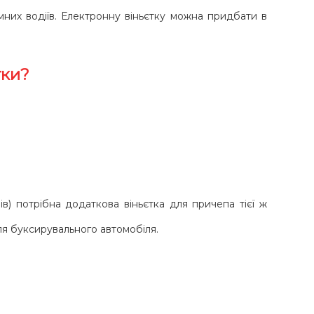
мних водіїв. Електронну віньєтку можна придбати в
тки?
в) потрібна додаткова віньєтка для причепа тієї ж
для буксирувального автомобіля.