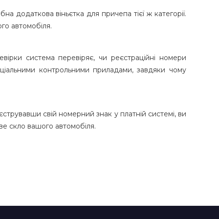
на додаткова віньєтка для причепа тієї ж категорії.
го автомобіля.
евірки система перевіряє, чи реєстраційні номери
еціальними контрольними приладами, завдяки чому
єструвавши свій номерний знак у платній системі, ви
ве скло вашого автомобіля.