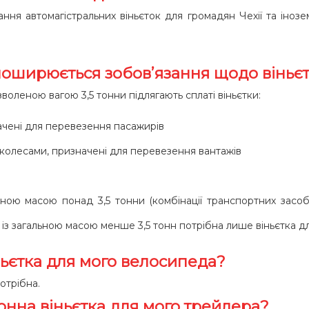
я автомагістральних віньєток для громадян Чехії та інозе
поширюється зобов’язання щодо віньє
воленою вагою 3,5 тонни підлягають сплаті віньєтки:
начені для перевезення пасажирів
 колесами, призначені для перевезення вантажів
ною масою понад 3,5 тонни (комбінації транспортних засобі
в із загальною масою менше 3,5 тонн потрібна лише віньєтка 
ньєтка для мого велосипеда?
отрібна.
онна віньєтка для мого трейлера?