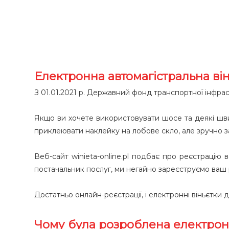
Електронна автомагістральна ві
З 01.01.2021 р. Державний фонд транспортної інфрас
Якщо ви хочете використовувати шосе та деякі швидк
приклеювати наклейку на лобове скло, але зручно з
Веб-сайт winieta-online.pl подбає про реєстрацію
постачальник послуг, ми негайно зареєструємо ваш 
Достатньо онлайн-реєстрації, і електронні віньєтки д
Чому була розроблена електрон