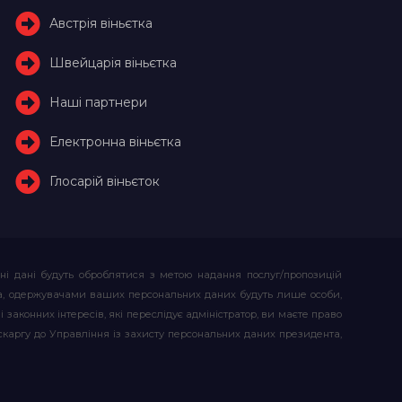
Австрія віньєтка
Швейцарія віньєтка
Наші партнери
Електронна віньєтка
Глосарій віньєток
ьні дані будуть оброблятися з метою надання послуг/пропозицій
атора, одержувачами ваших персональних даних будуть лише особи,
 законних інтересів, які переслідує адміністратор, ви маєте право
скаргу до Управління із захисту персональних даних президента,