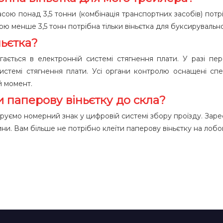
ою понад 3,5 тонни (комбінація транспортних засобів) потріб
ю менше 3,5 тонн потрібна тільки віньєтка для буксирувально
ньєтка?
ається в електронній системі стягнення плати. У разі пер
системі стягнення плати. Усі органи контролю оснащені сп
й момент.
 паперову віньєтку до скла?
руємо номерний знак у цифровій системі збору проїзду. Заре
. Вам більше не потрібно клеїти паперову віньєтку на лобо