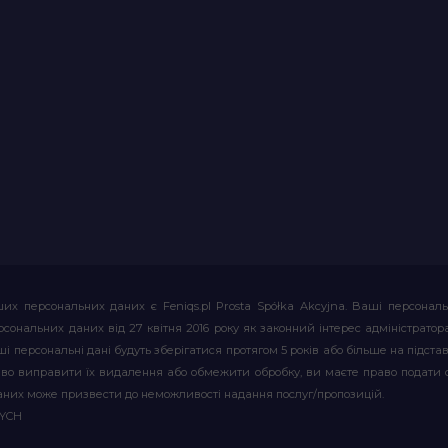
их персональних даних є Feniqs.pl Prosta Spółka Akcyjna. Ваші персонал
т персональних даних від 27 квітня 2016 року як законний інтерес адміністр
і персональні дані будуть зберігатися протягом 5 років або більше на підставі
аво виправити їх видалення або обмежити обробку, ви маєте право подати 
аних може призвести до неможливості надання послуг/пропозицій.
WYCH